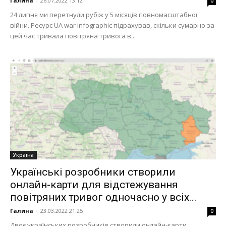
Галина
-
26.07.2022 13:12
0
24 липня ми перетнули рубіж у 5 місяців повномасштабної
війни. Ресурс UA war infographic підрахував, скільки сумарно за
цей час тривала повітряна тривога в...
Україна
Українські розробники створили
онлайн-карти для відстежування
повітряних тривог одночасно у всіх...
Галина
-
23.03.2022 21:25
0
Двоє українських розробників створили онлайн-карти