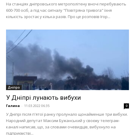
На станціях дніпровського метрополітену вночі перебувають
600-700 осіб, а під час сигналу "Повітряна тривога" їхня
кількість зростає у кілька разів. Про це розповів Ігор...
Дніпро
У Дніпрі лунають вибухи
Галина
-
11.03.2022 06:35
0
У Дніпрі після п'ятої ранку пролунало щонайменше три вибухи.
Народний депутат Максим Бужанський у своєму телеграм-
каналі написав, що, за словами очевидців, вибухнуло на
підприємстві...