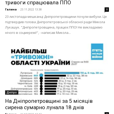
тривоги спрацювала ППО
Галина
-
23.11.2022 13:38
0
23 листопада мешканці Дніпропетровщини почули вибухи. Це
підтвердив голова Дніпропетровської обласної ради Микола
Лукашук. "Дніпропетровщина, працює ППО! Не викладаємо
нічого в соцмережі!", - написав Микола...
Дніпро
На Дніпропетровщині за 5 місяців
сирена сумарно лунала 18 днів