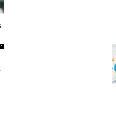
б
0
и: