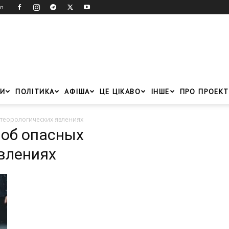
in
И
ПОЛІТИКА
АФІША
ЦЕ ЦІКАВО
ІНШЕ
ПРО ПРОЕКТ
теорологических явлениях
 об опасных
влениях