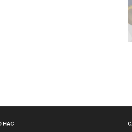
О НАС
С