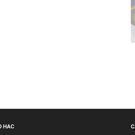
О НАС
С