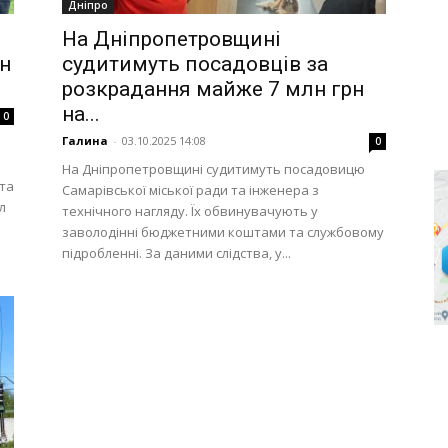
Дніпро
и
На Дніпропетровщині
н
судитимуть посадовців за
розкрадання майже 7 млн грн
на...
0
Галина
-
03.10.2025 14:08
0
На Дніпропетровщині судитимуть посадовицю
та
Самарівської міської ради та інженера з
л
технічного нагляду. Їх обвинувачують у
заволодінні бюджетними коштами та службовому
підробленні. За даними слідства, у...