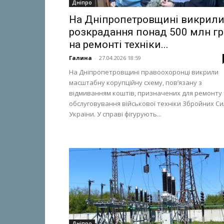
Дніпро
На Дніпропетровщині викрил
розкрадання понад 500 млн гр
на ремонті техніки...
Галина
-
27.04.2026 18:59
На Дніпропетровщині правоохоронці викрили
масштабну корупційну схему, пов’язану з
відмиванням коштів, призначених для ремонту 
обслуговування військової техніки Збройних Си
України. У справі фігурують...
Дніпро