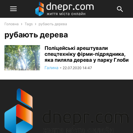
Головна
Tags
рубають дерева
рубають дерева
Поліцейські арештували
спецтехніку фірми-підрядника,
яка пиляла дерева у парку Глоби
Галина
-
22.07.2020 14:47