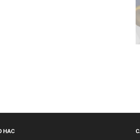
О НАС
С