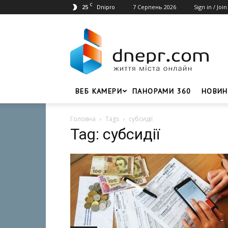
C
25
7 Серпень 2026
Sign in / Join
Dnipro
Dnepr.com
–
Головний
портал
новин
Дніпра
ВЕБ КАМЕРИ
ПАНОРАМИ 360
НОВИН
Головна
Tags
субсидії
Tag: субсидії