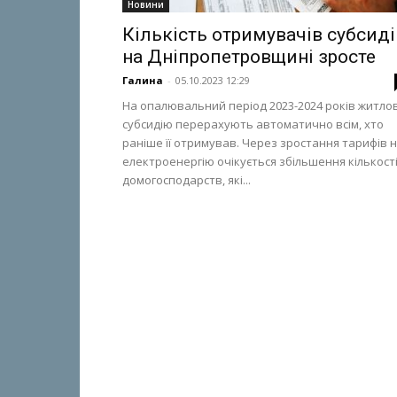
Новини
Кількість отримувачів субсид
на Дніпропетровщині зросте
Галина
-
05.10.2023 12:29
На опалювальний період 2023-2024 років житло
субсидію перерахують автоматично всім, хто
раніше її отримував. Через зростання тарифів 
електроенергію очікується збільшення кількост
домогосподарств, які...