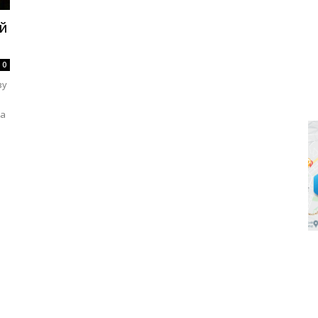
ій
0
ву
на
і