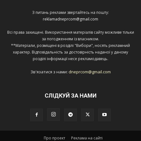
З питань реклами звертайтесь на пошту:
reklamadneprcom@gmail.com
Всі права захищені. Використання матеріалів сайту можливе тільки
за погодженням із власником.
**Матеріали, розміщені в розділі "Вибори", носять рекламний
характер. Відповідальність за достовірність наданої у даному
розділі інформації несе рекламодавець.
Зв'язатися з нами:
dneprcom@gmail.com
СЛІДКУЙ ЗА НАМИ
Про проект
Реклама на сайті