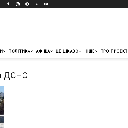
И
ПОЛІТИКА
АФІША
ЦЕ ЦІКАВО
ІНШЕ
ПРО ПРОЕКТ
ця ДСНС