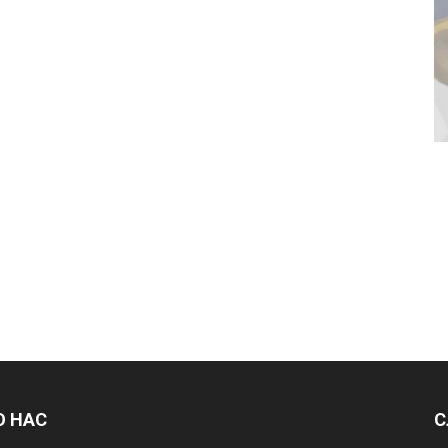
О НАС
С