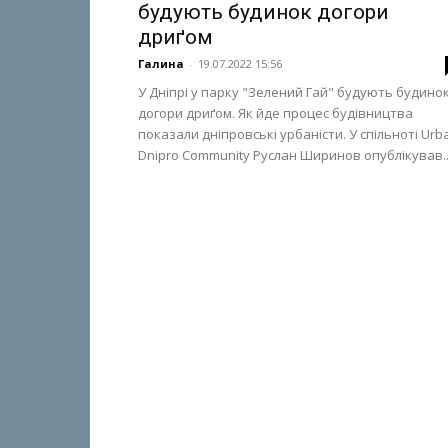
будують будинок догори
дриґом
Галина
-
19.07.2022 15:56
У Дніпрі у парку "Зелений Гай" будують будино
догори дриґом. Як йде процес будівництва
показали дніпровські урбаністи. У спільноті Urb
Dnipro Community Руслан Ширинов опублікував..