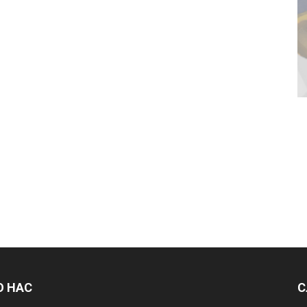
О НАС
С