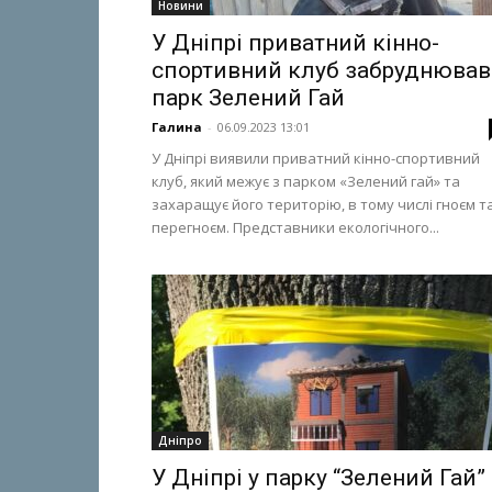
Новини
У Дніпрі приватний кінно-
спортивний клуб забруднював
парк Зелений Гай
Галина
-
06.09.2023 13:01
У Дніпрі виявили приватний кінно-спортивний
клуб, який межує з парком «Зелений гай» та
захаращує його територію, в тому числі гноєм т
перегноєм. Представники екологічного...
Дніпро
У Дніпрі у парку “Зелений Гай”