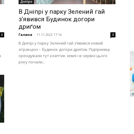
Дніпро
В Дніпрі у парку Зелений гай
з’явився Будинок догори
дриґом
Галина
-
11.11.2022 17:16
0
0
В Дніпрі у парку Зелений гай з’явився новий
атракціон – будинок догори дриґом. Підприємці
а
орендували тут клаптик землі і в червні цього
року почали...