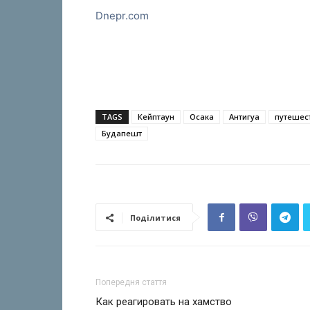
Dnepr.com
TAGS
Кейптаун
Осака
Антигуа
путешес
Будапешт
Поділитися
Попередня стаття
Как реагировать на хамство