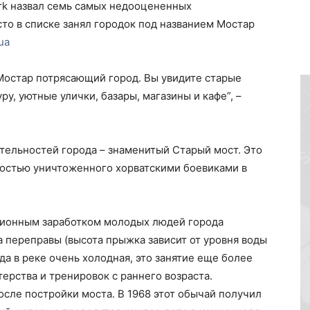
rk назвал семь самых недооцененных
то в списке занял городок под названием Мостар
ua
Мостар потрясающий город. Вы увидите старые
у, уютные улички, базары, магазины и кафе”, –
тельностей города – знаменитый Старый мост. Это
ностью уничтоженного хорватскими боевиками в
ционным заработком молодых людей города
а переправы (высота прыжка зависит от уровня воды
ода в реке очень холодная, это занятие еще более
ерства и тренировок с раннего возраста.
осле постройки моста. В 1968 этот обычай получил