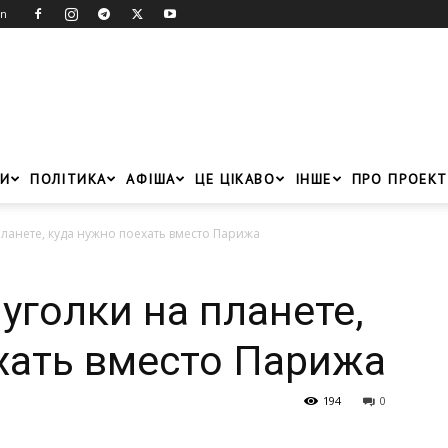
in
И
ПОЛІТИКА
АФІША
ЦЕ ЦІКАВО
ІНШЕ
ПРО ПРОЕКТ
ланете, куда нужно поехать вместо Парижа
уголки на планете,
хать вместо Парижа
194
0