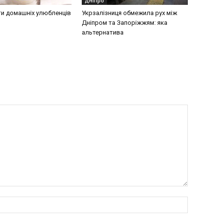
Дніпро
ти домашніх улюбленців
Укрзалізниця обмежила рух між
Дніпром та Запоріжжям: яка
альтернатива