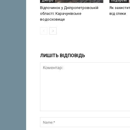
Дніпро
Подорожі
Відпочинок у Дніпропетровській
Як захисти
області: Карачунівське
від спеки
водосховище
ЛИШІТЬ ВІДПОВІДЬ