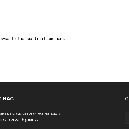
owser for the next time I comment.
О НАС
С
тань реклами звертайтесь на пошту:
amadneprcom@gmail.com