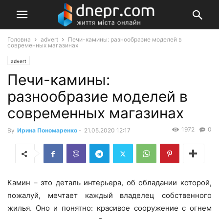
Головна
advert
Печи-камины: разнообразие моделей в
современных магазинах
advert
Печи-камины:
разнообразие моделей в
современных магазинах
1972
0
By
Ирина Пономаренко
-
21.05.2020 12:17
Камин – это деталь интерьера, об обладании которой,
пожалуй, мечтает каждый владелец собственного
жилья. Оно и понятно: красивое сооружение с огнем