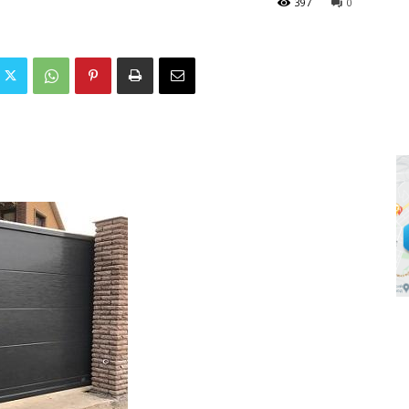
397
0