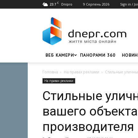
C
23.7
9 Серпень 2026
Sign in / Jo
Dnipro
Dnepr.com
–
Головний
портал
новин
Дніпра
ВЕБ КАМЕРИ
ПАНОРАМИ 360
НОВИН
Головна
На правах реклами
Стильные уличны
На правах реклами
Стильные уличн
вашего объекта
производителя