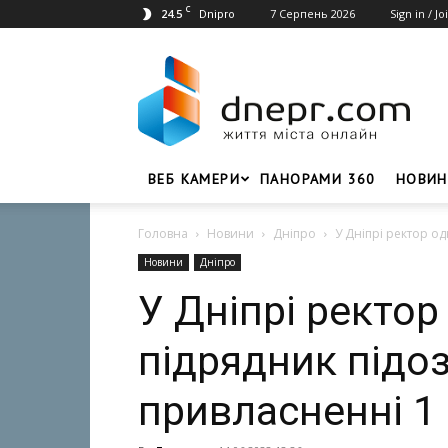
C
24.5
7 Серпень 2026
Sign in / Jo
Dnipro
Dnepr.com
–
Головний
портал
новин
Дніпра
ВЕБ КАМЕРИ
ПАНОРАМИ 360
НОВИН
Головна
Новини
Дніпро
У Дніпрі ректор од
Новини
Дніпро
У Дніпрі ректор
підрядник підо
привласненні 1