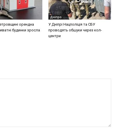
Дніпро
етровщині орендна
У Дніпрі Нацполіція та СБУ
риватні будинки зросла
проводять обшуки через кол-
центри