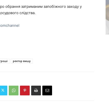
про обрання затриманим запобіжного заходу у
досудового слідства.
comchannel
гроші
ректор вишу