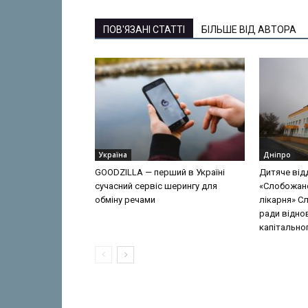
ПОВ'ЯЗАНІ СТАТТІ
БІЛЬШЕ ВІД АВТОРА
Україна
Дніпро
GOODZILLA — перший в Україні
Дитяче від
сучасний сервіс шерингу для
«Слобожан
обміну речами
лікарня» С
ради відно
капітально