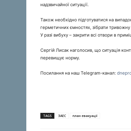
надзвичайної ситуації.
Також необхідно підготуватися на випадок
герметичних ємностях, зібрати тривожну 
У разі вибуху – закрити всі отвори в примі
Сергій Лисак наголосив, що ситуація конт
перевищує норму.
Посилання на наш Telegram-канал:
dnepr
TAGS
ЗАЕС
план евакуації