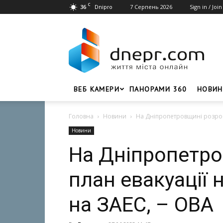
C
36
7 Серпень 2026
Sign in / Join
Dnipro
Dnepr.com
–
Головний
портал
новин
Дніпра
ВЕБ КАМЕРИ
ПАНОРАМИ 360
НОВИН
Головна
Новини
На Дніпропетровщині розроби
Новини
На Дніпропетр
план евакуації 
на ЗАЕС, – ОВА