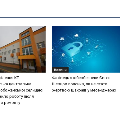
Новини
ділення КП
Фахівець з кібербезпеки Євген
ська центральна
Шевцов пояснив, як не стати
лобожанської селищної
жертвою шахраїв у месенджерах
вило роботу після
го ремонту