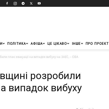
И
ПОЛІТИКА
АФІША
ЦЕ ЦІКАВО
ІНШЕ
ПРО ПРОЕКТ
ли план евакуації на випадок вибуху на ЗАЕС, – ОВА
овщині розробили
на випадок вибуху