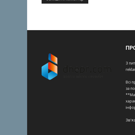
ПР
З пи
rekl
Всі 
за п
**Ма
харак
інфо
Зв'я