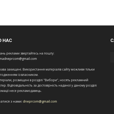
О НАС
С
тань реклами звертайтесь на пошту:
amadneprcom@gmail.com
права захищені. Використання матеріалів сайту можливе тільки
огодженням із власником.
теріали, розміщені в розділі "Вибори", носять рекламний
тер. Відповідальність за достовірність наданої у даному розділі
рмації несе рекламодавець.
затися з нами:
dneprcom@gmail.com