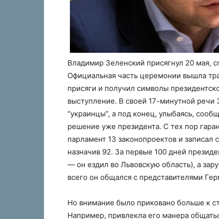
Владимир Зеленский присягнул 20 мая, с
Официальная часть церемонии вышла тр
присяги и получил символы президентск
выступление. В своей 17-минутной речи З
“украинцы”, а под конец, улыбаясь, сооб
решение уже президента. С тех пор гаран
парламент 13 законопроектов и записал 
назначив 92. За первые 100 дней презид
— он ездил во Львовскую область), а зар
всего он общался с представителями Ге
Но внимание было приковано больше к ст
Например, привлекла его манера общатьс