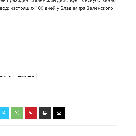
ней президент Зеленский действует в искусственно
вод: настоящих 100 дней у Владимира Зеленского
нского
политика