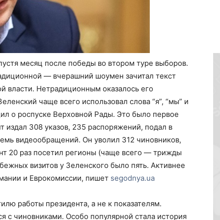
пустя месяц после победы во втором туре выборов.
адиционной — вчерашний шоумен зачитал текст
ой власти. Нетрадиционным оказалось его
еленский чаще всего использовал слова “я”, “мы” и
щил о роспуске Верховной Рады. Это было первое
т издал 308 указов, 235 распоряжений, подал в
семь видеообращений. Он уволил 312 чиновников,
ент 20 раз посетил регионы (чаще всего — трижды
убежных визитов у Зеленского было пять. Активнее
рмании и Еврокомиссии, пишет
segodnya.ua
илю работы президента, а не к показателям.
я с чиновниками. Особо популярной стала история