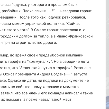
слава Годунка, у которого в прошлом были
, разбойник! Плохо слышишь?” — негодовал гарант,
совещаний. После того как Годунок ретировался,
 новым мемом украинской политики: “Сейчас
ет этого черта”. В Смеле гарант советовал и. о.
 городским долгом за тепло, а в Ивано-Франковской
н грн на строительство дороги.
пример, во время своей предвыборной кампании
ить тарифы на “коммуналку”. Но в середине лета
етил, что “Зеленский шутил о тарифах”. Резонанс
вы Офиса президента Андрея Богдана — 1 августа
ке. Однако ни даты, ни подписи на документе не
волить по собственному желанию с момента
заявил, что все члены его команды написали такие
их показать, а позже назвал такой жест