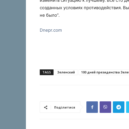
изменить ситуацию к лучшему. Все сто д
созданных условиях противодействия. Вы
не было”.
Dnepr.com
TAGS
Зеленский
100 дней президенства Зеле
Поділитися