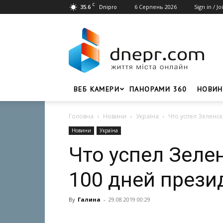
C
35.6
6 Серпень 2026
Sign in / Jo
Dnipro
Dnepr.com
–
Головний
портал
новин
Дніпра
ВЕБ КАМЕРИ
ПАНОРАМИ 360
НОВИН
Головна
Новини
Україна
Что успел Зеленск
Новини
Україна
Что успел Зеле
100 дней прези
By
Галина
-
29.08.2019 00:29