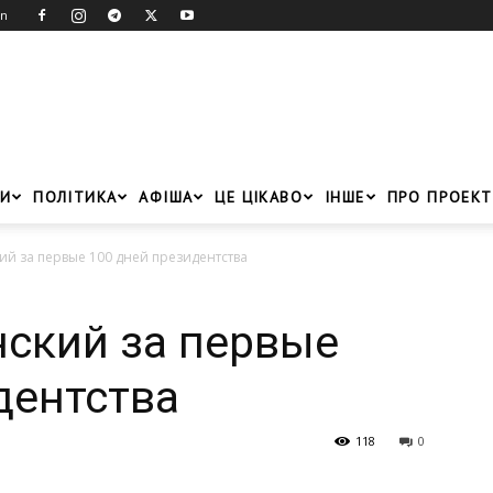
in
И
ПОЛІТИКА
АФІША
ЦЕ ЦІКАВО
ІНШЕ
ПРО ПРОЕКТ
ий за первые 100 дней президентства
нский за первые
дентства
118
0