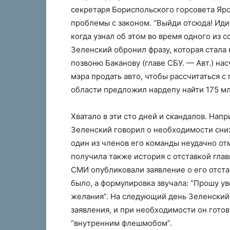
секретаря Бориспольского горсовета Яро
проблемы с законом. “Выйди отсюда! Иди
когда узнал об этом во время одного из 
Зеленский обронил фразу, которая стала
позвоню Баканову (главе СБУ. — Авт.) насч
мэра продать авто, чтобы рассчитаться с
области предложил нардепу найти 175 мл
Хватало в эти сто дней и скандалов. На
Зеленский говорил о необходимости сниз
один из членов его команды неудачно отм
получила также история с отставкой гла
СМИ опубликовали заявление о его отстав
было, а формулировка звучала: “Прошу у
желания”. На следующий день Зеленский 
заявления, и при необходимости он готов 
“внутренним флешмобом”.