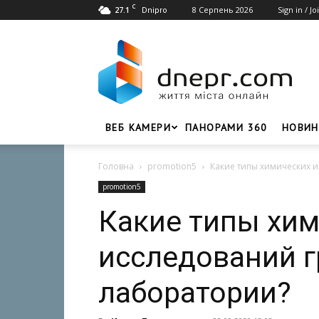
C
27.1
8 Серпень 2026
Sign in / Jo
Dnipro
Dnepr.com
–
Головний
портал
новин
Дніпра
ВЕБ КАМЕРИ
ПАНОРАМИ 360
НОВИН
Головна
promotion5
Какие типы химических 
promotion5
Какие типы хи
исследований г
лаборатории?