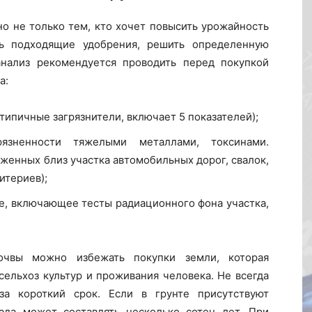
о не только тем, кто хочет повысить урожайность
ть подходящие удобрения, решить определенную
анализ рекомендуется проводить перед покупкой
а:
 типичные загрязнители, включает 5 показателей);
язненности тяжелыми металлами, токсинами.
женных близ участка автомобильных дорог, свалок,
итериев);
е, включающее тесты радиационного фона участка,
почвы можно избежать покупки земли, которая
сельхоз культур и проживания человека. Не всегда
а короткий срок. Если в грунте присутствуют
ада может составлять несколько сотен лет. При