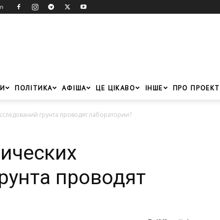
in
И
ПОЛІТИКА
АФІША
ЦЕ ЦІКАВО
ІНШЕ
ПРО ПРОЕКТ
исследований грунта проводят лаборатории?
мических
рунта проводят