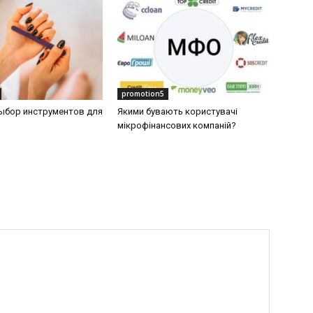
promotion5
ыбор инструментов для
Якими бувають користувачі
мікрофінансових компаній?