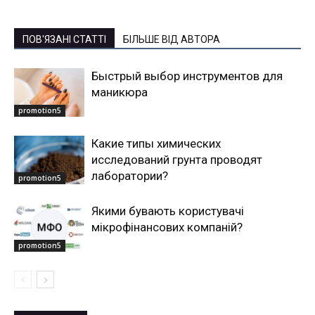
ПОВ'ЯЗАНІ СТАТТІ
БІЛЬШЕ ВІД АВТОРА
Быстрый выбор инструментов для
маникюра
promotion5
Какие типы химических
исследований грунта проводят
лаборатории?
promotion5
Якими бувають користувачі
мікрофінансових компаній?
promotion5