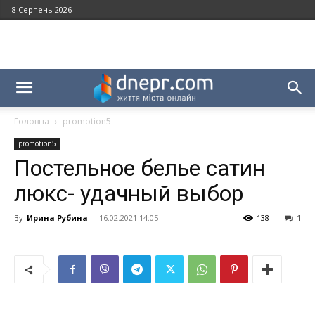
8 Серпень 2026
Головна
promotion5
promotion5
Постельное белье сатин
люкс- удачный выбор
By
Ирина Рубина
-
16.02.2021 14:05
138
1