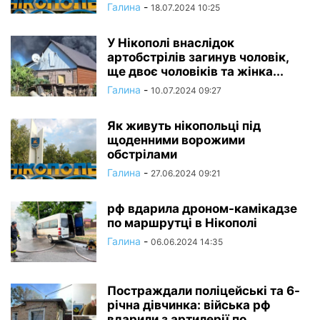
Галина
-
18.07.2024 10:25
У Нікополі внаслідок
артобстрілів загинув чоловік,
ще двоє чоловіків та жінка...
Галина
-
10.07.2024 09:27
Як живуть нікопольці під
щоденними ворожими
обстрілами
Галина
-
27.06.2024 09:21
рф вдарила дроном-камікадзе
по маршрутці в Нікополі
Галина
-
06.06.2024 14:35
Постраждали поліцейські та 6-
річна дівчинка: війська рф
вдарили з артилерії по...