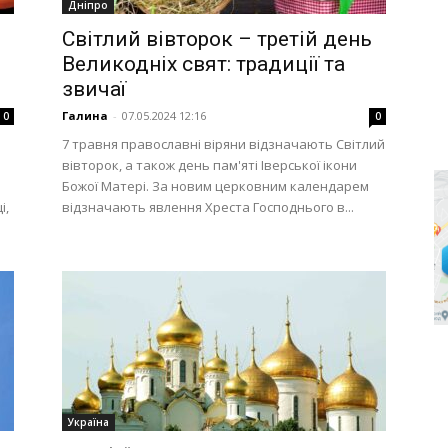
Дніпро
Світлий вівторок – третій день
Великодніх свят: традиції та
звичаї
Галина
-
07.05.2024 12:16
0
0
7 травня православні віряни відзначають Світлий
вівторок, а також день пам'яті Іверської ікони
Божої Матері. За новим церковним календарем
і,
відзначають явлення Хреста Господнього в...
Україна