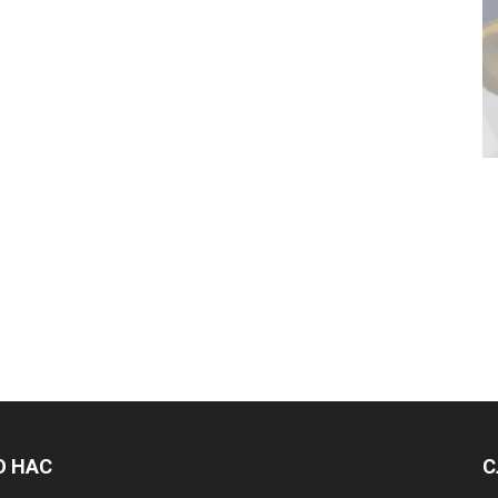
О НАС
С