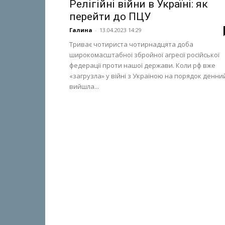
Релігійні війни в Україні: як
перейти до ПЦУ
Галина
-
13.04.2023 14:29
Триває чотириста чотирнадцята доба
широкомасштабної збройної агресії російської
федерації проти нашої держави. Коли рф вже
«загрузла» у війні з Україною на порядок денни
вийшла...